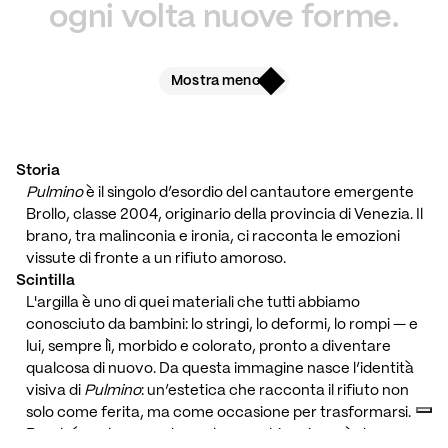
ogni
volta
nuove
forme.
Mostra meno
Facci visita
Storia
Corso Silvio Trentin, 25
Pulmino
 è il singolo d’esordio del cantautore emergente 
30027 - San Donà di Piave, Venezia
Brollo, classe 2004, originario della provincia di Venezia. Il 
brano, tra malinconia e ironia, ci racconta le emozioni 
vissute di fronte a un rifiuto amoroso.
Scintilla
Non ci segui?
Cose noiose
L'argilla è uno di quei materiali che tutti abbiamo 
Instagram
REGINA COELI SRL
conosciuto da bambini: lo stringi, lo deformi, lo rompi — e 
LinkedIn
P.IVA 04903120279
lui, sempre lì, morbido e colorato, pronto a diventare 
Cookie Policy
qualcosa di nuovo. Da questa immagine nasce l’identità 
Privacy Policy
visiva di 
Pulmino
: un’estetica che racconta il rifiuto non 
solo come ferita, ma come occasione per trasformarsi. 
Perché anche quando qualcosa schiaccia, può dare 