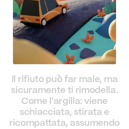
Il
rifiuto
può
far
male,
ma
sicuramente
ti
rimodella.
Come
l'argilla:
viene
Fai splendere la tua storia
schiacciata,
stirata
e
info@reginacoeli.it
ricompattata,
assumendo
+39 3933819692